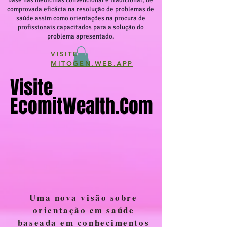
base nas medicinas convencional e tradicional, de
comprovada eficácia na resolução de problemas de
saúde assim como orientações na procura de
profissionais capacitados para a solução do
problema apresentado.
VISITE
MITOGEN.WEB.APP
Visite
Visite
EcomitWealth.com
EcomitWealth.com
Uma nova visão sobre
orientação em saúde
baseada em conhecimentos