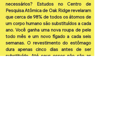
necessários​? Estudos no Centro de
Pesquisa Atômica de Oak Ridge revelaram
que cerca de 98% de todos os átomos de
um corpo humano são substituídos a cada
ano. Você ganha uma nova roupa de pele
todo mês e um novo fígado a cada seis
semanas. O revestimento do estômago
dura apenas cinco dias antes de ser
substituído. Até seus ossos não são as
coisas sólidas, estáveis ​​e concretas que
você poderia ter pensado: são submetidas
a constantes mudanças. Os ossos que
você tem hoje são diferentes dos ossos
que você tinha um ano atrás. Especialistas
nesta área de pesquisa concluíram que há
uma rotação completa de 100% dos
átomos no corpo pelo menos a cada cinco
anos. Em outras palavras, nem um único
átomo presente em seu corpo hoje
esteve lá cinco anos atrás. O motivo pelo