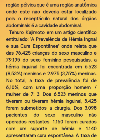
região pélvica que é uma região anatômica
onde este não deveria estar localizado
pois o receptáculo natural dos órgãos
abdominais é a cavidade abdominal.
Tehuro Kajimoto em um artigo científico
entitulado: “A Prevalência da Hérnia Ingnal
e sua Cura Espontânea” onde relata que
das 76.425 crianças do sexo masculino e
79.195 do sexo feminino pesquisadas, a
hérnia inguinal foi encontrada em 6.523
(8,53%) meninos e 2.975 (3,75%) meninas.
No total, a taxa de prevalência foi de
6,10%, com uma proporção homem /
mulher de 7: 3. Dos 6.523 meninos que
tiveram ou tiveram hérnia inguinal, 3.425
foram submetidos a cirurgia. Dos 3.098
pacientes do sexo masculino não
operados restantes, 1.160 foram curados
com um suporte de hérnia e 1.140
apresentaram cura espontânea. A taxa de