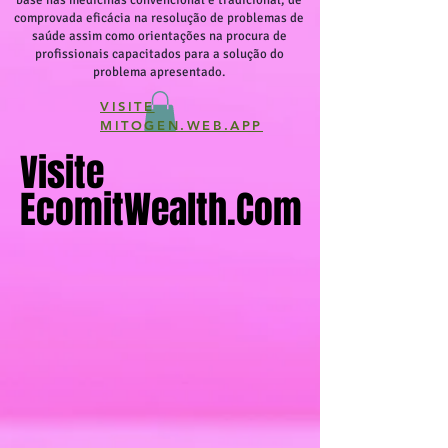
base nas medicinas convencional e tradicional, de
comprovada eficácia na resolução de problemas de
saúde assim como orientações na procura de
profissionais capacitados para a solução do
problema apresentado.
VISITE
MITOGEN.WEB.APP
Visite
Visite
EcomitWealth.com
EcomitWealth.com