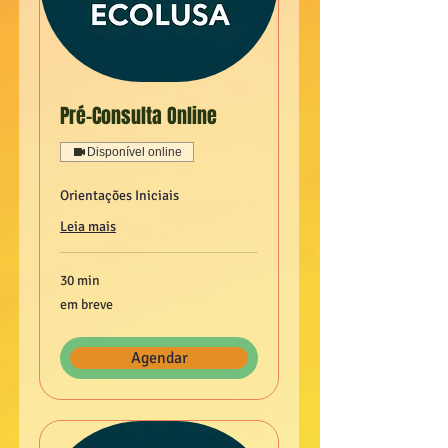
Pré-Consulta Online
Disponível online
Orientações Iniciais
Leia mais
30 min
em
em breve
breve
Agendar