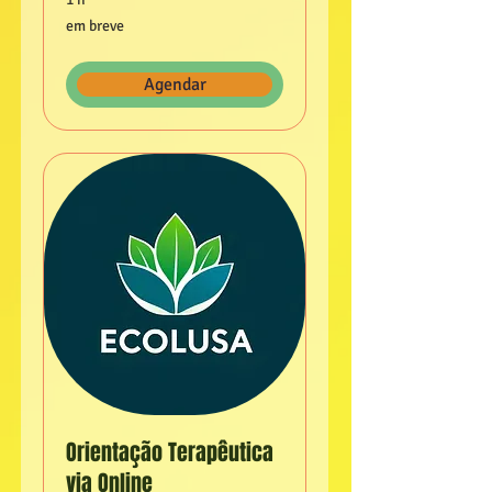
em
em breve
breve
Agendar
Orientação Terapêutica
via Online