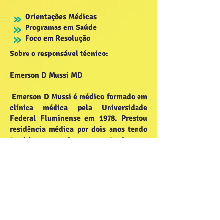
Orientações Médicas
Programas em Saúde
Foco em Resolução
Sobre o responsável técnico:
Emerson D Mussi MD
Emerson D Mussi é médico formado em
clínica médica pela Universidade
Federal Fluminense em 1978. Prestou
residência médica por dois anos tendo
também cursado o mestrado em
cirurgia gastroenterológica por outros
dois anos. Trabalhou no programa de
saúde da família do governo federal.
Seu interesse pela cura das doenças
sem provocar efeitos colaterais o levou
a procurar conhecimento nas áreas de
medicina Ayurvédica e medicina